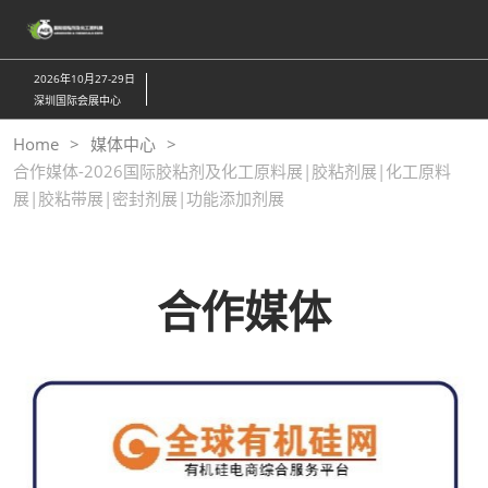
直
接
跳
2026年10月27-29日
转
深圳国际会展中心
至
Home
媒体中心
内
合作媒体-2026国际胶粘剂及化工原料展|胶粘剂展|化工原料
容
展|胶粘带展|密封剂展|功能添加剂展
合作媒体