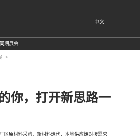
中文
中文
English
同期展会
深圳国际薄膜与胶带展
展
南国际胶粘剂及化工
国际高性能材料展
亚洲材料周
的你，打开新思路一
外厂区原材料采购、新材料迭代、本地供应链对接需求