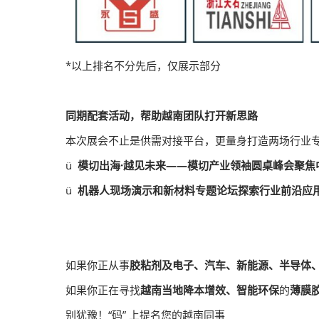
*以上排名不分先后，仅展示部分
同期配套活动，帮助越南团队打开新思路
本次展会不止是供需对接平台，更量身打造两场行业
ü
模切出海·越见未来——模切产业领袖圆桌峰会聚焦
ü
机器人现场演示和新材料专题论坛探索行业前沿应
如果你正从事
胶粘剂及电子、汽车、新能源、半导体
如果你正在寻找
越南当地降本增效、智能环保
的
薄膜
别犹豫！“码” 上提名您的越南同事