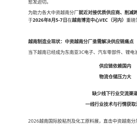
愈发迫切。
为助力各大中资越南分厂
就近对接优质供应商、削减
于
2026年8月5-7日
在
越南博览中心VEC（河内）
重磅
越南制造业现状：中资越南分厂亟需解决供应链痛点
当下越南已经成为东南亚3C电子、汽车零部件、锂电池
供应链依赖国内
物流仓储压力大
缺少线下行业交流渠
一线行业技术与行情获取
2026越南国际胶粘剂及化工原料展，直击中资越南