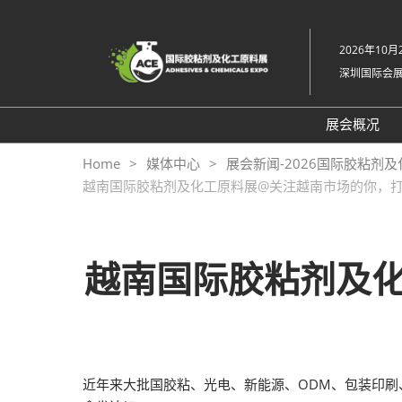
直
接
2026年10月2
跳
深圳国际会
转
至
内
展会概况
容
展会概
Home
媒体中心
展会新闻-2026国际胶粘剂
越南国际胶粘剂及化工原料展@关注越南市场的你，
展品范
交通住
关于主
越南国际胶粘剂及
展馆平
2026
原料展
近年来大批国胶粘、光电、新能源、ODM、包装印