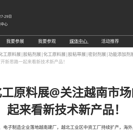
7-29日
展中心
我要参展
我要参观
媒体中心
活动推荐
况
展位预定
参观预登记
展会新闻
同期会议
及化工原料展|胶粘剂展|化工原料展|胶粘带展|密封剂展|功能添加剂
打开新思路一起来看新技术新产品！
围
为何参展
展商名录
展商动态
2026越
原料展
宿
商贸配对
特邀贵宾
行业新闻
办方
展商增值服务
组团参观
合作媒体
化工原料展@关注越南市场
面图
励展通APP
RX Connect励展通
订阅电邮
越南国际胶粘剂及化工
起来看新技术新产品！
刷、电子制造企业落地越南建厂，越北工业区中资工厂持续扩产，海