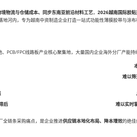
跨境物流与仓储成本、同步东南亚前沿材料工艺
，
2026越南国际胶粘剂
落地河内，专为越南中资制造企业打造一站式功能性薄膜胶带与涂布
、PCB/FPC线路板产业核心聚集地，大量国内企业海外分厂产能
难以筛
道
滞后
难以实时
分厂全链条采购痛点，是企业推进
供应链本地化布局、降本增效
的绝佳