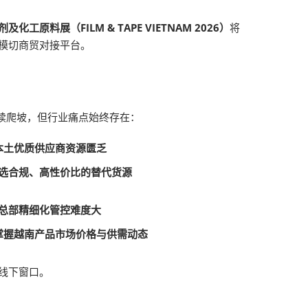
及化工原料展（FILM & TAPE VIETNAM 2026）
将
模切商贸对接平台。
持续爬坡，但行业痛点始终存在：
本土优质供应商资源匮乏
选合规、高性价比的替代货源
总部精细化管控难度大
掌握越南产品市场价格与供需动态
线下窗口。